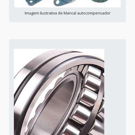
Imagem ilustrativa de Mancal autocompensador