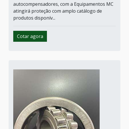
autocompensadores, com a Equipamentos MC
atingirá proteção com amplo catálogo de
produtos disponív...
Cotar agora