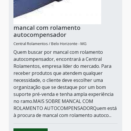
mancal com rolamento
autocompensador
Central Rolamentos / Belo Horizonte - MG
Quem buscar por mancal com rolamento
autocompensador, encontrará a Central
Rolamentos, empresa líder do mercado. Para
receber produtos que atendem qualquer
necessidade, o cliente deve escolher uma
organização que se destaque por um bom
suporte pré-venda e tenha ampla experiência
no ramo.MAIS SOBRE MANCAL COM
ROLAMENTO AUTOCOMPENSADORQuem está
à procura de mancal com rolamento autoco...