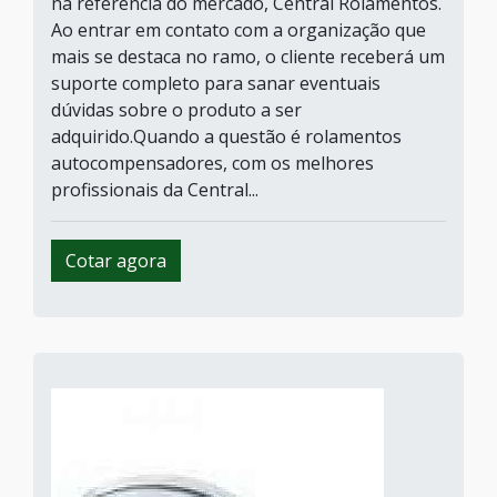
na referência do mercado, Central Rolamentos.
Ao entrar em contato com a organização que
mais se destaca no ramo, o cliente receberá um
suporte completo para sanar eventuais
dúvidas sobre o produto a ser
adquirido.Quando a questão é rolamentos
autocompensadores, com os melhores
profissionais da Central...
Cotar agora