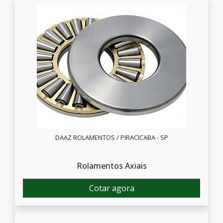
DAAZ ROLAMENTOS / PIRACICABA - SP
Rolamentos Axiais
Cotar agora