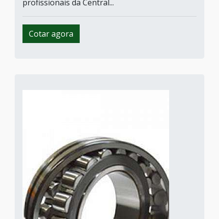
profissionais da Central...
Cotar agora