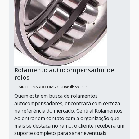
Rolamento autocompensador de
rolos
CLAIR LEONARDO DIAS / Guarulhos - SP
Quem está em busca de rolamentos
autocompensadores, encontrará com certeza
na referência do mercado, Central Rolamentos.
Ao entrar em contato com a organização que
mais se destaca no ramo, o cliente receberá um
suporte completo para sanar eventuais