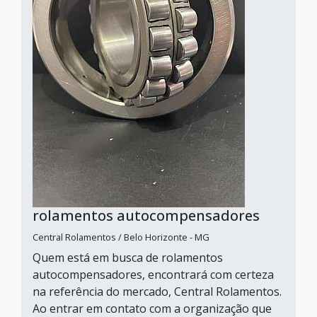
rolamentos autocompensadores
Central Rolamentos / Belo Horizonte - MG
Quem está em busca de rolamentos
autocompensadores, encontrará com certeza
na referência do mercado, Central Rolamentos.
Ao entrar em contato com a organização que