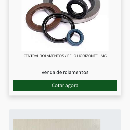
CENTRAL ROLAMENTOS / BELO HORIZONTE - MG
venda de rolamentos
Cotar agora