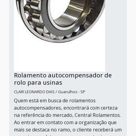
Rolamento autocompensador de
rolo para usinas
CLAIR LEONARDO DIAS / Guarulhos - SP
Quem está em busca de rolamentos
autocompensadores, encontrará com certeza
na referência do mercado, Central Rolamentos.
Ao entrar em contato com a organização que
mais se destaca no ramo, o cliente receberá um